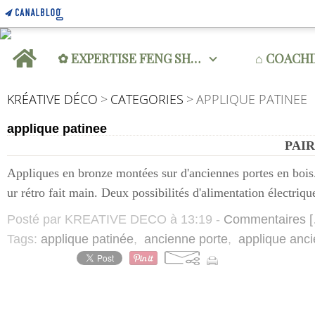
Home
✿ EXPERTISE FENG SHUI
⌂ COACH
KRÉATIVE DÉCO
>
CATEGORIES
>
APPLIQUE PATINEE
applique patinee
PAIR
Appliques en bronze montées sur d'anciennes portes en bois. 
ur rétro fait main. Deux possibilités d'alimentation électrique
Posté par KREATIVE DECO à 13:19 -
Commentaires [
Tags:
applique patinée
,
ancienne porte
,
applique anc