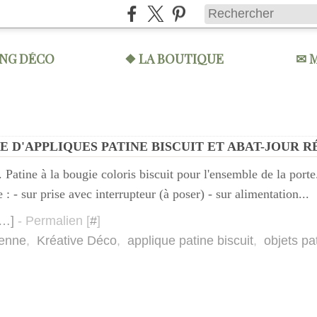
ING DÉCO
❖ LA BOUTIQUE
✉ 
E D'APPLIQUES PATINE BISCUIT ET ABAT-JOUR 
Patine à la bougie coloris biscuit pour l'ensemble de la porte
 : - sur prise avec interrupteur (à poser) - sur alimentation...
…
]
- Permalien [
#
]
ienne
,
Kréative Déco
,
applique patine biscuit
,
objets pa