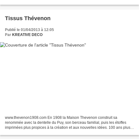
finition moderne à l'ensemble. Un canapé...
Tissus Thévenon
Publié le 01/04/2013 à 12:05
Par
KREATIVE DECO
www.thevenon1908.com En 1908 la Maison Thevenon construit sa
renommée avec la dentelle du Puy, son berceau familial, puis les étoffes
imprimées plus propices à la création et aux nouvelles idées. 100 ans plus
tard, Olivier et Vincent Thévenon préservent...