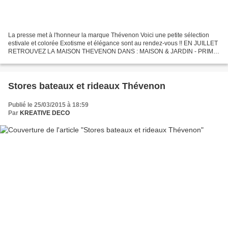
La presse met à l'honneur la marque Thévenon Voici une petite sélection
estivale et colorée Exotisme et élégance sont au rendez-vous !! EN JUILLET
RETROUVEZ LA MAISON THEVENON DANS : MAISON & JARDIN - PRIMA
MAISON - LE PARISIEN / AUJOURD'HUI EN FRANCE...
Stores bateaux et rideaux Thévenon
Publié le 25/03/2015 à 18:59
Par
KREATIVE DECO