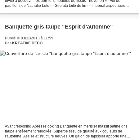
invite à découvrir les derniers modèles de tissus Thévenon !! - Vol de
papillons de Nathalie Lete - - Girolata toile de lin - - Impérial aspect soie
sauvage - - Miaou - - Dans mon...
Banquette gris taupe "Esprit d'automne"
Publié le 03/11/2013 à 11:59
Par
KREATIVE DECO
Avant relooking Après relooking Banquette en merisier massif patine gris
taupe entièrement relookée. Superbe tissu de qualité aux couleurs de
l'automne. Assise et structure neuves. Un galon de tapissier apporte une