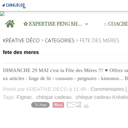
Home
✿ EXPERTISE FENG SHUI
⌂ COACH
KRÉATIVE DÉCO
>
CATEGORIES
>
FETE DES MERES
fete des meres
DIMANCHE 29 MAI c'est la Fête des Mères !!! ♥ Offrez un
ux articles : linge de lit - coussins - peignoirs - kimonos
Posté par KREATIVE DECO à 11:48 -
Commentaires [
Tags:
Figeac
,
chèque cadeau
,
chèque cadeau Kréati