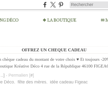
ING DÉCO
❖ LA BOUTIQUE
✉ 
OFFREZ UN CHEQUE CADEAU
 chèque cadeau du montant de votre choix ♥ Et toujours -2
... Boutique Kréative Déco 4 rue de la République 46100 FIGEAC
…
]
- Permalien [
#
]
ve Déco
,
fête des mères
,
idée cadeau Figeac