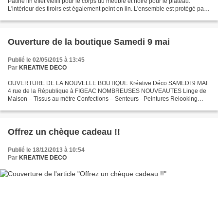
Patine lin effet vieilli pour le corps du meuble et noire pour le plateau.
L'intérieur des tiroirs est également peint en lin. L'ensemble est protégé par
un vernis. Jolies poignées...
Ouverture de la boutique Samedi 9 mai
Publié le 02/05/2015 à 13:45
Par
KREATIVE DECO
OUVERTURE DE LA NOUVELLE BOUTIQUE Kréative Déco SAMEDI 9 MAI
4 rue de la République à FIGEAC NOMBREUSES NOUVEAUTES Linge de
Maison – Tissus au mètre Confections – Senteurs - Peintures Relooking
Meubles – Stages… En attendant vous pouvez me contacter au...
Offrez un chèque cadeau !!
Publié le 18/12/2013 à 10:54
Par
KREATIVE DECO