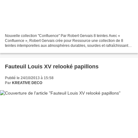
Nouvelle collection "Confluence" Par Robert Gervais 8 teintes Avec «
Confluence », Robert Gervais crée pour Ressource une collection de 8
teintes intemporelles aux atmosphères durables, sourdes et rafraîchissantes.
Ces teintes, à la conﬂuence de la modernité...
Fauteuil Louis XV relooké papillons
Publié le 24/10/2013 à 15:58
Par
KREATIVE DECO