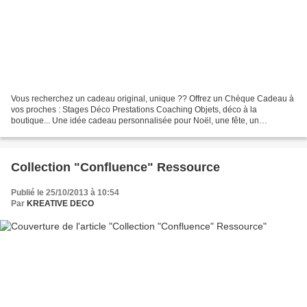
Vous recherchez un cadeau original, unique ?? Offrez un Chèque Cadeau à
vos proches : Stages Déco Prestations Coaching Objets, déco à la
boutique... Une idée cadeau personnalisée pour Noël, une fête, un
anniversaire... Boutique Kréative Déco 25 rue Caviale...
Collection "Confluence" Ressource
Publié le 25/10/2013 à 10:54
Par
KREATIVE DECO